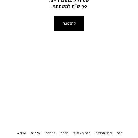
שמחזיק בתוכו חיים.
90 ש"ח למשתתף.
להזמנה
בית
קיר תבליט
קיר מאוייר
חותם
פרחים
צלחות
עוד