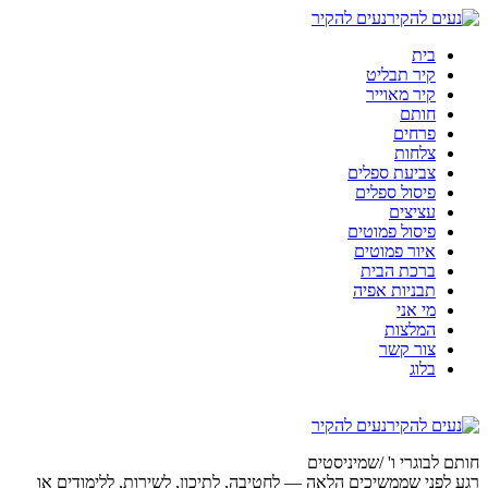
נעים להקיר
בית
קיר תבליט
קיר מאוייר
חותם
פרחים
צלחות
צביעת ספלים
פיסול ספלים
עציצים
פיסול פמוטים
איור פמוטים
ברכת הבית
תבניות אפיה
מי אני
המלצות
צור קשר
בלוג
נעים להקיר
חותם לבוגרי ו' /שמיניסטים
רגע לפני שממשיכים הלאה — לחטיבה, לתיכון, לשירות, ללימודים או