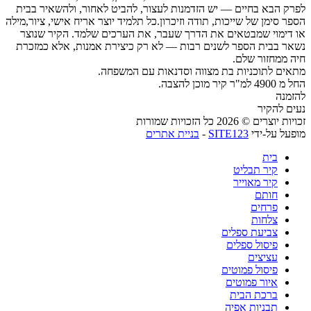
לפרק הבא בחיים — יש הזדמנות לעצור, להביט לאחור, ולהשאיר בבית
הספר סימן של שייכות, תודה וזיכרון.כל תלמיד יוצר אריח אישי, ציור,מילה
או דימוי שמבטאים את הדרך שעבר, את הערכים שלמד. הקיר שנוצר
נשאר בבית הספר לשנים רבות — לא רק כיצירת אמנות, אלא כמזכרת
חיה ממחזור שלם.
מתאים לתוכניות בת מצווה וסדנאות עם המשפחה.
החל מ 4900 למ"ר קיר מוכן להצבה.
להזמנה
נעים להקיר
זכויות יוצרים © 2026 כל הזכויות שמורות
מופעל על-ידי
SITE123
-
בניית אתרים
בית
קיר תבליט
קיר מאוייר
חותם
פרחים
צלחות
צביעת ספלים
פיסול ספלים
עציצים
פיסול פמוטים
איור פמוטים
ברכת הבית
תבניות אפיה